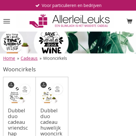
Voor particulieren en bedrijven
Ga
direct
naar
de
hoofdinhoud
Home
»
Cadeaus
»
Wooncirkels
Wooncirkels
Dubbel
Dubbel
duo
duo
cadeau
cadeau
vriendsc
huwelijk
hap
wooncirk