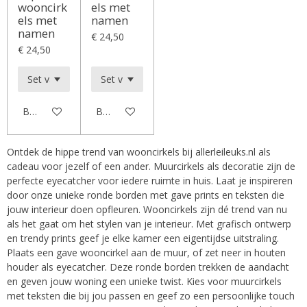
wooncirk
els met
els met
namen
namen
€ 24,50
€ 24,50
Bekijk details
Bekijk details
Ontdek de hippe trend van wooncirkels bij allerleileuks.nl als
cadeau voor jezelf of een ander. Muurcirkels als decoratie zijn de
perfecte eyecatcher voor iedere ruimte in huis. Laat je inspireren
door onze unieke ronde borden met gave prints en teksten die
jouw interieur doen opfleuren. Wooncirkels zijn dé trend van nu
als het gaat om het stylen van je interieur. Met grafisch ontwerp
en trendy prints geef je elke kamer een eigentijdse uitstraling.
Plaats een gave wooncirkel aan de muur, of zet neer in houten
houder als eyecatcher. Deze ronde borden trekken de aandacht
en geven jouw woning een unieke twist. Kies voor muurcirkels
met teksten die bij jou passen en geef zo een persoonlijke touch