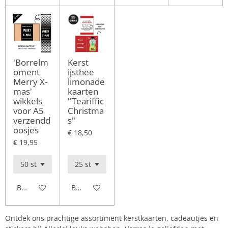
'Borrelm
Kerst
oment
ijsthee
Merry X-
limonade
mas'
kaarten
wikkels
''Teariffic
voor A5
Christma
verzendd
s''
oosjes
€ 18,50
€ 19,95
Bekijk details
Bekijk details
Ontdek ons prachtige assortiment kerstkaarten, cadeautjes en