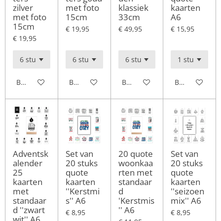
zilver
met foto
klassiek
kaarten
met foto
15cm
33cm
A6
15cm
€ 19,95
€ 49,95
€ 15,95
€ 19,95
Bekijk details
Bekijk details
Bekijk details
Bekijk details
Adventsk
Set van
20 quote
Set van
alender
20 stuks
woonkaa
20 stuks
25
quote
rten met
quote
kaarten
kaarten
standaar
kaarten
met
''Kerstmi
d
''seizoen
standaar
s'' A6
'Kerstmis
mix'' A6
d ''zwart
'' A6
€ 8,95
€ 8,95
wit'' A6