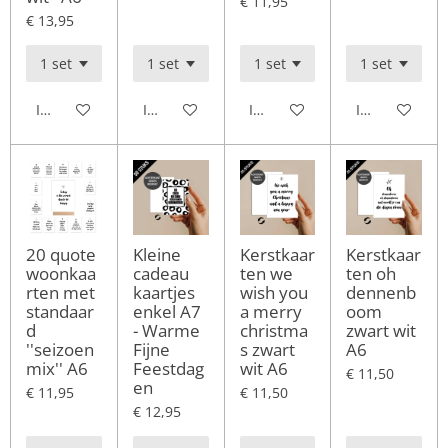
€ 11,95
€ 13,95
In winkelwagen
In winkelwagen
In winkelwagen
In winkelwag
20 quote
Kleine
Kerstkaar
Kerstkaar
woonkaa
cadeau
ten we
ten oh
rten met
kaartjes
wish you
dennenb
standaar
enkel A7
a merry
oom
d
- Warme
christma
zwart wit
''seizoen
Fijne
s zwart
A6
mix'' A6
Feestdag
wit A6
€ 11,50
en
€ 11,95
€ 11,50
€ 12,95