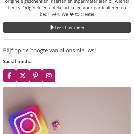
originele geschenken, kaarten en inpakmaterialen bij Allerlei
Leuks. Originele en unieke artikelen voor particulieren en
bedrijven. We
❤️
to create!
Lees hier meer
Blijf op de hoogte van al ons nieuws!
Social media
F
X
P
I
a
i
n
c
n
s
e
t
t
b
e
a
o
r
g
o
e
r
k
s
a
t
m