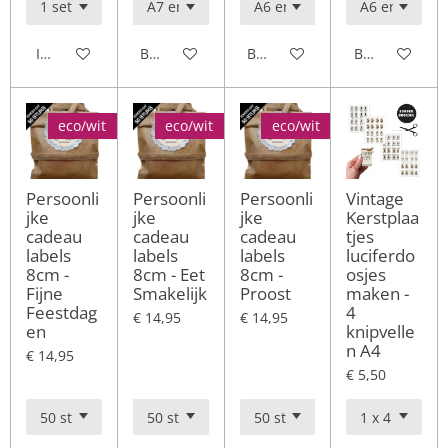
In winkelwagen
Bekijk details
Bekijk details
Bekijk details
eco/wit
eco/wit
eco/wit
Persoonli
Persoonli
Persoonli
Vintage
jke
jke
jke
Kerstplaa
cadeau
cadeau
cadeau
tjes
labels
labels
labels
luciferdo
8cm -
8cm - Eet
8cm -
osjes
Fijne
Smakelijk
Proost
maken -
Feestdag
4
€ 14,95
€ 14,95
en
knipvelle
n A4
€ 14,95
€ 5,50