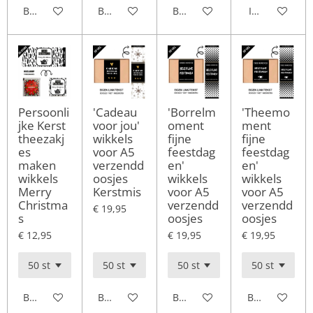
Bekijk details
Bekijk details
Bekijk details
In winkelwag
Persoonli
'Cadeau
'Borrelm
'Theemo
jke Kerst
voor jou'
oment
ment
theezakj
wikkels
fijne
fijne
es
voor A5
feestdag
feestdag
maken
verzendd
en'
en'
wikkels
oosjes
wikkels
wikkels
Merry
Kerstmis
voor A5
voor A5
Christma
verzendd
verzendd
€ 19,95
s
oosjes
oosjes
€ 12,95
€ 19,95
€ 19,95
Bekijk details
Bekijk details
Bekijk details
Bekijk details