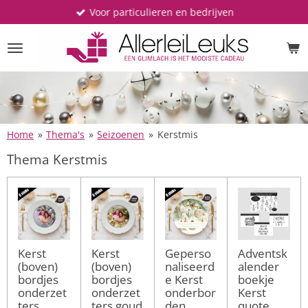
Voor particulieren en bedrijven
Ga
direct
naar
de
hoofdinhoud
Home
»
Thema's
»
Seizoenen
»
Kerstmis
Thema Kerstmis
Kerst
Kerst
Geperso
Adventsk
(boven)
(boven)
naliseerd
alender
bordjes
bordjes
e Kerst
boekje
onderzet
onderzet
onderbor
Kerst
ters
ters goud
den
quote