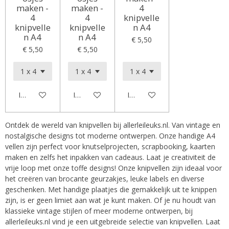
maken -
maken -
4
4
4
knipvelle
knipvelle
knipvelle
n A4
n A4
n A4
€ 5,50
€ 5,50
€ 5,50
In winkelwagen
In winkelwagen
In winkelwagen
Ontdek de wereld van knipvellen bij allerleileuks.nl. Van vintage en
nostalgische designs tot moderne ontwerpen. Onze handige A4
vellen zijn perfect voor knutselprojecten, scrapbooking, kaarten
maken en zelfs het inpakken van cadeaus. Laat je creativiteit de
vrije loop met onze toffe designs! Onze knipvellen zijn ideaal voor
het creëren van brocante geurzakjes, leuke labels en diverse
geschenken. Met handige plaatjes die gemakkelijk uit te knippen
zijn, is er geen limiet aan wat je kunt maken. Of je nu houdt van
klassieke vintage stijlen of meer moderne ontwerpen, bij
allerleileuks.nl vind je een uitgebreide selectie van knipvellen. Laat