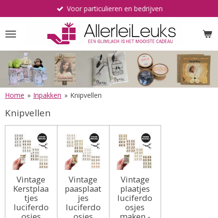
Voor particulieren en bedrijven
Ga
direct
naar
de
hoofdinhoud
Home
»
Inpakken
»
Knipvellen
Knipvellen
Vintage
Vintage
Vintage
Kerstplaa
paasplaat
plaatjes
tjes
jes
luciferdo
luciferdo
luciferdo
osjes
osjes
osjes
maken -