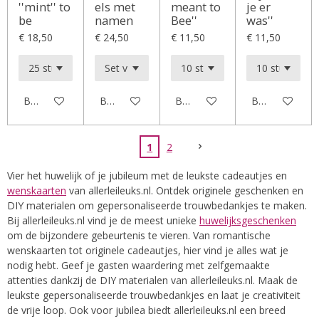
''mint'' to
els met
meant to
je er
be
namen
Bee''
was''
€ 18,50
€ 24,50
€ 11,50
€ 11,50
Bekijk details
Bekijk details
Bekijk details
Bekijk details
1
2
Vier het huwelijk of je jubileum met de leukste cadeautjes en
wenskaarten
van allerleileuks.nl. Ontdek originele geschenken en
DIY materialen om gepersonaliseerde trouwbedankjes te maken.
Bij allerleileuks.nl vind je de meest unieke
huwelijksgeschenken
om de bijzondere gebeurtenis te vieren. Van romantische
wenskaarten tot originele cadeautjes, hier vind je alles wat je
nodig hebt. Geef je gasten waardering met zelfgemaakte
attenties dankzij de DIY materialen van allerleileuks.nl. Maak de
leukste gepersonaliseerde trouwbedankjes en laat je creativiteit
de vrije loop. Ook voor jubilea biedt allerleileuks.nl een breed