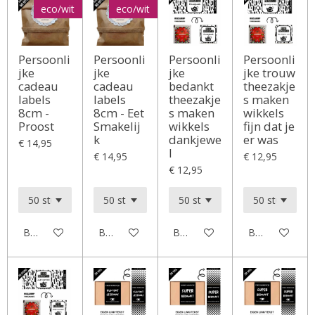
eco/wit
eco/wit
Persoonli
Persoonli
Persoonli
Persoonli
jke
jke
jke
jke trouw
cadeau
cadeau
bedankt
theezakje
labels
labels
theezakje
s maken
8cm -
8cm - Eet
s maken
wikkels
Proost
Smakelij
wikkels
fijn dat je
k
dankjewe
er was
€ 14,95
l
€ 14,95
€ 12,95
€ 12,95
Bekijk details
Bekijk details
Bekijk details
Bekijk details