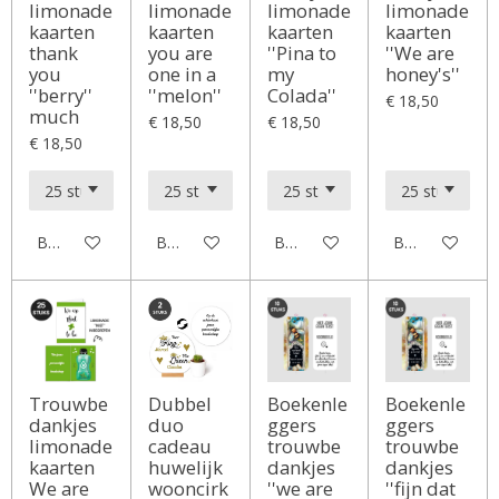
limonade
limonade
limonade
limonade
kaarten
kaarten
kaarten
kaarten
thank
you are
''Pina to
''We are
you
one in a
my
honey's''
''berry''
''melon''
Colada''
€ 18,50
much
€ 18,50
€ 18,50
€ 18,50
Bekijk details
Bekijk details
Bekijk details
Bekijk details
Trouwbe
Dubbel
Boekenle
Boekenle
dankjes
duo
ggers
ggers
limonade
cadeau
trouwbe
trouwbe
kaarten
huwelijk
dankjes
dankjes
We are
wooncirk
''we are
''fijn dat