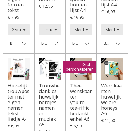
foto en
houten
lijst A4
€ 12,95
tekst
lijst A4
€ 16,95
€ 7,95
€ 16,95
Bekijk details
Bekijk details
Bekijk details
Bekijk details
Gratis
personaliseren
Huwelijk
Trouwbe
Thee
Wenskaa
trouwpos
dankjes
wenskaar
rten
ter met
huwelijk
ten
huwelijk
eigen
bordjes
you're
we are
namen
namen
tea-riffic
honeys
tekst
en
bedankt -
A6
liedje A4
muziek
enkel A6
€ 11,50
A5
€ 6,95
€ 6,99