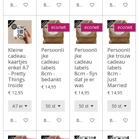
Bekijk details
Bekijk details
Bekijk details
Bekijk details
eco/wit
eco/wit
eco/wit
Kleine
Persoonli
Persoonli
Persoonli
cadeau
jke
jke
jke trouw
kaartjes
cadeau
cadeau
cadeau
enkel A7
labels
labels
labels
- Pretty
8cm -
8cm - fijn
8cm -
Things
bedankt
dat je er
Just
Inside
was
Married
€ 14,95
€ 12,95
€ 14,95
€ 14,95
Bekijk details
Bekijk details
Bekijk details
Bekijk details