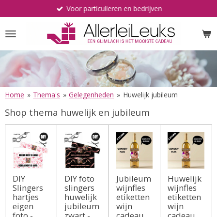
Voor particulieren en bedrijven
Ga
direct
naar
de
hoofdinhoud
Home
»
Thema's
»
Gelegenheden
»
Huwelijk jubileum
Shop thema huwelijk en jubileum
DIY
DIY foto
Jubileum
Huwelijk
Slingers
slingers
wijnfles
wijnfles
hartjes
huwelijk
etiketten
etiketten
eigen
jubileum
wijn
wijn
foto -
zwart -
cadeau
cadeau