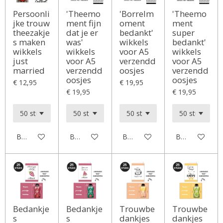
Persoonli
'Theemo
'Borrelm
'Theemo
jke trouw
ment fijn
oment
ment
theezakje
dat je er
bedankt'
super
s maken
was'
wikkels
bedankt'
wikkels
wikkels
voor A5
wikkels
just
voor A5
verzendd
voor A5
married
verzendd
oosjes
verzendd
oosjes
oosjes
€ 12,95
€ 19,95
€ 19,95
€ 19,95
Bekijk details
Bekijk details
Bekijk details
Bekijk details
Bedankje
Bedankje
Trouwbe
Trouwbe
s
s
dankjes
dankjes