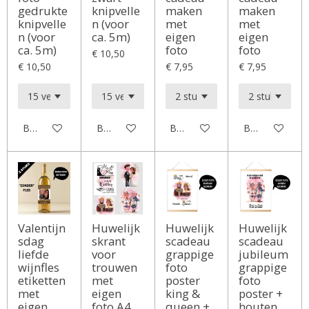
gedrukte
knipvelle
maken
maken
knipvelle
n (voor
met
met
n (voor
ca. 5m)
eigen
eigen
ca. 5m)
foto
foto
€ 10,50
€ 10,50
€ 7,95
€ 7,95
Bekijk details
Bekijk details
Bekijk details
Bekijk details
Valentijn
Huwelijk
Huwelijk
Huwelijk
sdag
skrant
scadeau
scadeau
liefde
voor
grappige
jubileum
wijnfles
trouwen
foto
grappige
etiketten
met
poster
foto
met
eigen
king &
poster +
eigen
foto A4
queen +
houten