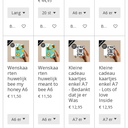
€ 44,95
Bekijk details
Bekijk details
Bekijk details
Bekijk details
Wenskaa
Wenskaa
Kleine
Kleine
rten
rten
cadeau
cadeau
huwelijk
huwelijk
kaartjes
kaartjes
bee my
meant to
enkel A7
enkel A7
honey A6
bee A6
- Bedankt
- Lots of
dat je er
love
€ 11,50
€ 11,50
Was
Inside
€ 12,95
€ 12,95