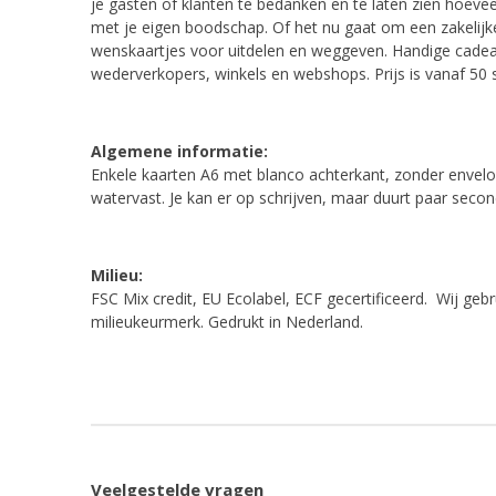
je gasten of klanten te bedanken en te laten zien hoeve
met je eigen boodschap. Of het nu gaat om een zakelijke 
wenskaartjes voor uitdelen en weggeven. Handige cadeau
wederverkopers, winkels en webshops. Prijs is vanaf 50 
Algemene informatie:
Enkele kaarten A6 met blanco achterkant, zonder envelop
watervast. Je kan er op schrijven, maar duurt paar secon
Milieu:
FSC Mix credit, EU Ecolabel, ECF gecertificeerd. Wij geb
milieukeurmerk. Gedrukt in Nederland.
Veelgestelde vragen