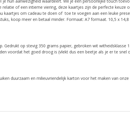
el je hun aanwezigheid waardeert. Wil je een persoonlijke touch toevo
relatie of een intieme viering, deze kaartjes zijn de perfecte keuze
 kaartjes om cadeau te doen of toe te voegen aan een leuke presentj
stuks, koop meer en betaal minder. Formaat: A7 formaat. 10,5 x 14,8
. Gedrukt op stevig 350 grams papier, gebroken wit witheidsklasse 133
den voordat het goed droog is (vlekt dus een beetje als je er te snel
ruiken duurzaam en milieuvriendelijk karton voor het maken van onze 