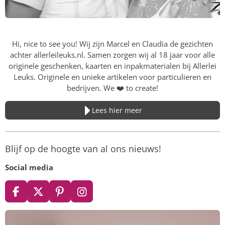
Hi, nice to see you! Wij zijn Marcel en Claudia de gezichten
achter allerleileuks.nl. Samen zorgen wij al 18 jaar voor alle
originele geschenken, kaarten en inpakmaterialen bij Allerlei
Leuks. Originele en unieke artikelen voor particulieren en
bedrijven. We
❤️
to create!
Lees hier meer
Blijf op de hoogte van al ons nieuws!
Social media
F
X
P
I
a
i
n
c
n
s