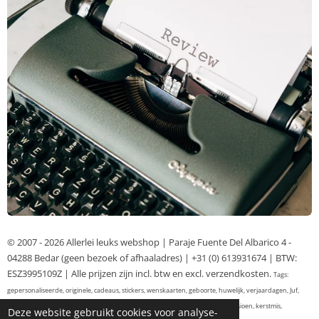
© 2007 - 2026 Allerlei leuks webshop | Paraje Fuente Del Albarico 4 -
04288 Bedar (geen bezoek of afhaaladres) | +31 (0) 613931674 | BTW:
ESZ3995109Z | Alle prijzen zijn incl. btw en excl. verzendkosten.
Tags:
gepersonaliseerde, originele, cadeaus, stickers, wenskaarten, geboorte, huwelijk, verjaardagen, Juf,
meester, Traktaties, bedrijven, afscheid werknemers, personeel, collega's, pensioen, kerstmis,
Deze website gebruikt cookies voor analyse-