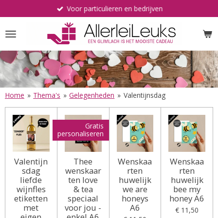
Voor particulieren en bedrijven
Ga
direct
naar
de
hoofdinhoud
Home
»
Thema's
»
Gelegenheden
»
Valentijnsdag
Gratis
personaliseren
Valentijn
Thee
Wenskaa
Wenskaa
sdag
wenskaar
rten
rten
liefde
ten love
huwelijk
huwelijk
wijnfles
& tea
we are
bee my
etiketten
speciaal
honeys
honey A6
met
voor jou -
A6
€ 11,50
eigen
enkel A6