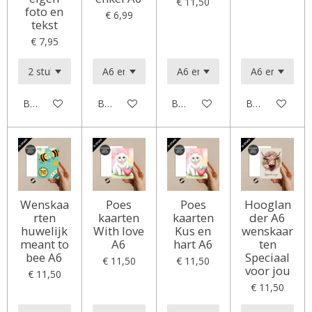
€ 11,50
foto en
€ 6,99
tekst
€ 7,95
Bekijk details
Bekijk details
Bekijk details
Bekijk details
Wenskaa
Poes
Poes
Hooglan
rten
kaarten
kaarten
der A6
huwelijk
With love
Kus en
wenskaar
meant to
A6
hart A6
ten
bee A6
Speciaal
€ 11,50
€ 11,50
voor jou
€ 11,50
€ 11,50