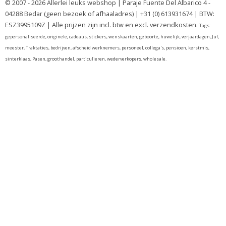
© 2007 - 2026 Allerlei leuks webshop | Paraje Fuente Del Albarico 4 -
04288 Bedar (geen bezoek of afhaaladres) | +31 (0) 613931674 | BTW:
ESZ3995109Z | Alle prijzen zijn incl. btw en excl. verzendkosten.
Tags:
gepersonaliseerde, originele, cadeaus, stickers, wenskaarten, geboorte, huwelijk, verjaardagen, Juf,
meester, Traktaties, bedrijven, afscheid werknemers, personeel, collega's, pensioen, kerstmis,
sinterklaas, Pasen, groothandel, particulieren, wederverkopers, wholesale.