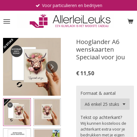
Voor particulieren en bedrijven
Ga
direct
naar
de
hoofdinhoud
Hooglander A6
wenskaarten
Speciaal voor jou
€ 11,50
Formaat & aantal
Tekst op achterkant?
Wij kunnen kosteloos de
achterkant extra voor je
bedrukken met je eigen