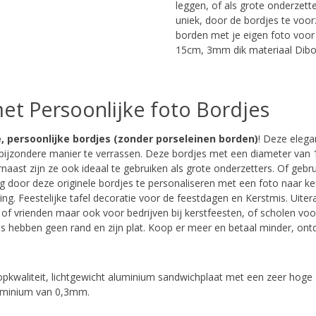
leggen, of als grote onderzett
uniek, door de bordjes te voor
borden met je eigen foto voor e
15cm, 3mm dik materiaal Dibo
et Persoonlijke foto Bordjes
, persoonlijke bordjes
(zonder porseleinen borden)
! Deze elega
bijzondere manier te verrassen.
Deze bordjes met een diameter van 1
naast zijn ze ook ideaal te gebruiken als grote onderzetters. Of geb
ng door deze originele bordjes te personaliseren met een foto naar ke
ing.
Feestelijke tafel decoratie voor de feestdagen en Kerstmis. Uiter
 of vrienden maar ook voor bedrijven bij kerstfeesten, of scholen voor
s hebben geen rand en zijn plat. Koop er meer en betaal minder, ontd
opkwaliteit, lichtgewicht aluminium sandwichplaat met een zeer hoge 
luminium van 0,3mm.