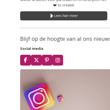
❤️
to create!
Lees hier meer
Blijf op de hoogte van al ons nieuw
Social media
F
X
P
I
a
i
n
c
n
s
e
t
t
b
e
a
o
r
g
o
e
r
k
s
a
t
m