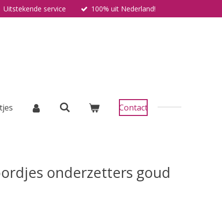
Uitstekende service
100% uit Nederland!
tjes
Contact
bordjes onderzetters goud