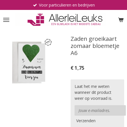
Voor particulieren en bedrijven
Ga
direct
naar
de
hoofdinhoud
Zaden groeikaart
zomaar bloemetje
A6
€ 1,75
Laat het me weten
wanneer dit product
weer op voorraad is.
Verzenden