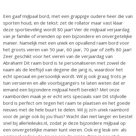
Een gaaf mijlpaal bord, met een grappige oudere heer die van
sporten houd, en de tekst: zet de rollator maar vast klaar
deze sportieveling wordt 80 jaar! V
ier de mijlpaal verjaardag
van je familie of vrienden op een bijzondere en onvergetelijke
manier. Namelijk met een uniek en opvallend raam bord voor
het groots vieren van 50 jaar, 60 jaar, 70 jaar of zelfs 80 jaar!
Zeer geschikt voor het vieren van de verjaardag van
Abraham! Dit raam bord is te personaliseren met zowel de
naam als de leeftijd van degene die jarig is, waardoor het
echt speciaal en persoonlijk wordt.
Wil jij ook graag trots je
tuin versieren en alle voorbijgangers te laten weten dat er
iemand een bijzondere mijlpaal heeft bereikt? Met onze
raamborden maak je er echt iets speciaals van! Dit stijlvolle
bord is perfect om tegen het raam te plaatsen en het goede
nieuws met de hele buurt te delen.
Wil jij zo’n uniek raambord
Wacht dan niet langer en bestel
voor de jarige ook bij jou thuis?
snel bij allerleileuks.nl, zodat je deze bijzondere mijlpaal op
een onvergetelijke manier kunt vieren. Ook erg leuk om als