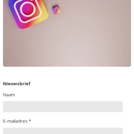
k
s
a
t
m
Nieuwsbrief
Naam
E-mailadres *