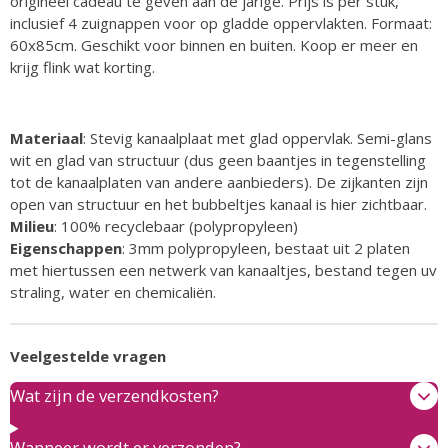
origineel cadeau te geven aan de jarige. Prijs is per stuk,
inclusief 4 zuignappen voor op gladde oppervlakten. Formaat:
60x85cm. Geschikt voor binnen en buiten. Koop er meer en
krijg flink wat korting.
Materiaal
:
Stevig kanaalplaat met glad oppervlak. Semi-glans
wit en glad van structuur (dus geen baantjes in tegenstelling
tot de kanaalplaten van andere aanbieders). De zijkanten zijn
open van structuur en het bubbeltjes kanaal is hier zichtbaar.
Milieu
: 100% recyclebaar (polypropyleen)
Eigenschappen
: 3mm polypropyleen, bestaat uit 2 platen
met hiertussen een netwerk van kanaaltjes, bestand tegen uv
straling, water en chemicaliën.
Veelgestelde vragen
Wat zijn de verzendkosten?
Wanneer wordt er verzonden?