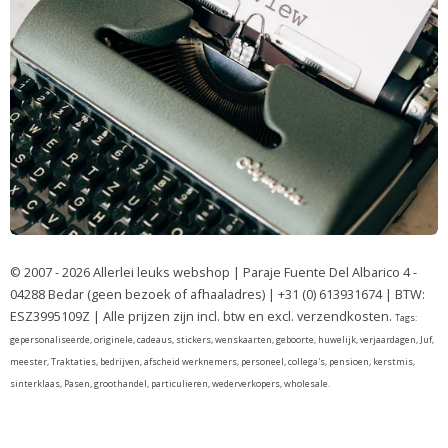
© 2007 - 2026 Allerlei leuks webshop | Paraje Fuente Del Albarico 4 -
04288 Bedar (geen bezoek of afhaaladres) | +31 (0) 613931674 | BTW:
ESZ3995109Z | Alle prijzen zijn incl. btw en excl. verzendkosten.
Tags:
gepersonaliseerde, originele, cadeaus, stickers, wenskaarten, geboorte, huwelijk, verjaardagen, Juf,
meester, Traktaties, bedrijven, afscheid werknemers, personeel, collega's, pensioen, kerstmis,
sinterklaas, Pasen, groothandel, particulieren, wederverkopers, wholesale.