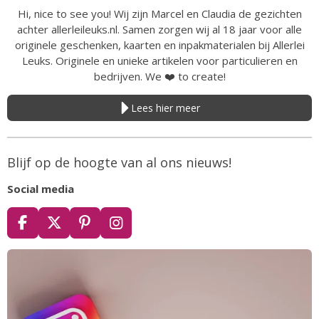
Hi, nice to see you! Wij zijn Marcel en Claudia de gezichten
achter allerleileuks.nl. Samen zorgen wij al 18 jaar voor alle
originele geschenken, kaarten en inpakmaterialen bij Allerlei
Leuks. Originele en unieke artikelen voor particulieren en
bedrijven. We
❤️
to create!
Lees hier meer
Blijf op de hoogte van al ons nieuws!
Social media
F
X
P
I
a
i
n
c
n
s
e
t
t
b
e
a
o
r
g
o
e
r