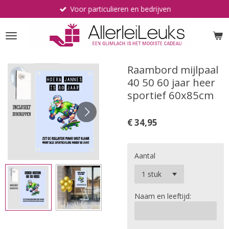
Voor particulieren en bedrijven
Ga
direct
naar
de
hoofdinhoud
Raambord mijlpaal
40 50 60 jaar heer
sportief 60x85cm
€ 34,95
Aantal
Naam en leeftijd: