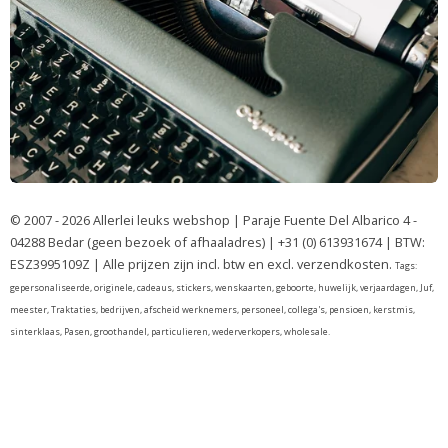
© 2007 - 2026 Allerlei leuks webshop | Paraje Fuente Del Albarico 4 -
04288 Bedar (geen bezoek of afhaaladres) | +31 (0) 613931674 | BTW:
ESZ3995109Z | Alle prijzen zijn incl. btw en excl. verzendkosten.
Tags:
gepersonaliseerde, originele, cadeaus, stickers, wenskaarten, geboorte, huwelijk, verjaardagen, Juf,
meester, Traktaties, bedrijven, afscheid werknemers, personeel, collega's, pensioen, kerstmis,
sinterklaas, Pasen, groothandel, particulieren, wederverkopers, wholesale.