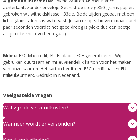
Algemene informatie:
Enkele kaarten A6 met blanco
achterkant, zonder envelop. Gedrukt op stevig 350 grams papier,
gebroken wit witheidsklasse 133cie. Beide zijden gecoat met een
lichte glans, afdruk is watervast. Je kan er op schrijven, maar duurt
paar seconden voordat het goed droog is (vlekt dus een beetje
als je er te snel overheen gaat).
Milieu
: FSC Mix credit, EU Ecolabel, ECF gecertificeerd. Wij
gebruiken duurzaam en milieuvriendelijk karton voor het maken
van onze kaarten. Het karton heeft een FSC-certificaat en EU-
milieukeurmerk.
Gedrukt in Nederland.
Veelgestelde vragen
Wat zijn de verzendkosten?
Wanneer wordt er verzonden?
Kan ik ook afhalen?