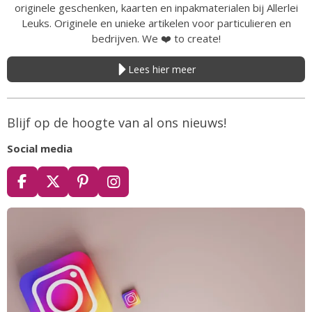
originele geschenken, kaarten en inpakmaterialen bij Allerlei
Leuks. Originele en unieke artikelen voor particulieren en
bedrijven. We
❤️
to create!
Lees hier meer
Blijf op de hoogte van al ons nieuws!
Social media
F
X
P
I
a
i
n
c
n
s
e
t
t
b
e
a
o
r
g
o
e
r
k
s
a
t
m