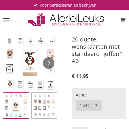
Voor particulieren en bedrijven
Ga
direct
naar
de
hoofdinhoud
20 quote
wenskaarten met
standaard ''juffen''
A6
€ 11,95
Aantal