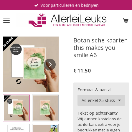
Voor particulieren en bedrijven
Ga
direct
naar
de
hoofdinhoud
Botanische kaarten
this makes you
smile A6
€ 11,50
Formaat & aantal
Tekst op achterkant?
Wij kunnen kosteloos de
achterkant extra voor je
bedrukken met je eigen