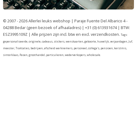
© 2007 - 2026 Allerlei leuks webshop | Paraje Fuente Del Albarico 4 -
04288 Bedar (geen bezoek of afhaaladres) | +31 (0) 613931674 | BTW:
ESZ3995109Z | Alle prijzen zijn incl. btw en excl. verzendkosten.
Tags:
gepersonaliseerde, originele, cadeaus, stickers, wenskaarten, geboorte, huwelijk, verjaardagen, Juf,
meester, Traktaties, bedrijven, afscheid werknemers, personeel, collega's, pensioen, kerstmis,
sinterklaas, Pasen, groothandel, particulieren, wederverkopers, wholesale.