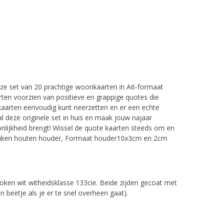
eze set van 20 prachtige woonkaarten in A6-formaat
arten voorzien van positieve en grappige quotes die
 kaarten eenvoudig kunt neerzetten en er een echte
l deze originele set in huis en maak jouw najaar
oonlijkheid brengt! Wissel de quote kaarten steeds om en
f beuken houten houder, Formaat houder10x3cm en 2cm
oken wit witheidsklasse 133cie. Beide zijden gecoat met
n beetje als je er te snel overheen gaat).