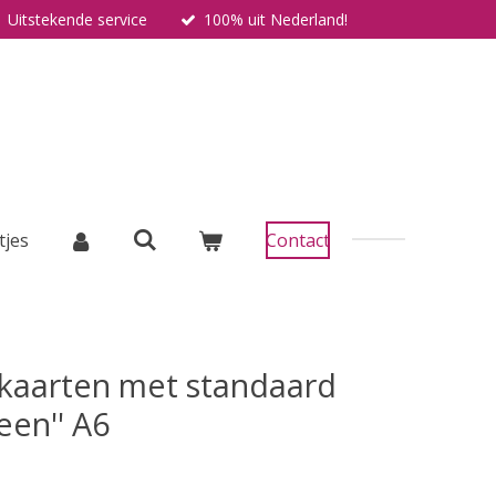
Uitstekende service
100% uit Nederland!
tjes
Contact
kaarten met standaard
een'' A6