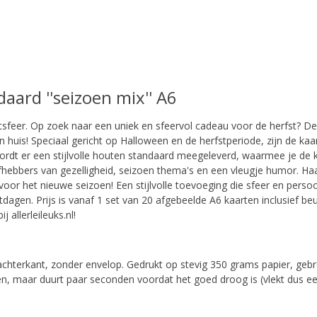
ard ''seizoen mix'' A6
tsfeer. Op zoek naar een uniek en sfeervol cadeau voor de herfst? D
n huis! Speciaal gericht op Halloween en de herfstperiode, zijn de ka
 wordt er een stijlvolle houten standaard meegeleverd, waarmee je de
efhebbers van gezelligheid, seizoen thema's en een vleugje humor. Haa
e voor het nieuwe seizoen!
Een stijlvolle toevoeging die sfeer en pers
tdagen. Prijs is vanaf 1 set van 20 afgebeelde A6 kaarten inclusie
 allerleileuks.nl!
chterkant, zonder envelop. Gedrukt op stevig 350 grams papier, gebr
jven, maar duurt paar seconden voordat het goed droog is (vlekt dus ee