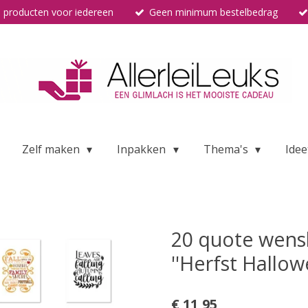
 producten voor iedereen
Geen minimum bestelbedrag
Zelf maken
Inpakken
Thema's
Idee
20 quote wens
''Herfst Hallow
€ 11,95