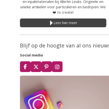
en inpakmaterialen bij Allerlei Leuks. Originele en
unieke artikelen voor particulieren en bedrijven. We
❤️
to create!
Lees hier meer
Blijf op de hoogte van al ons nieuw
Social media
F
X
P
I
a
i
n
c
n
s
e
t
t
b
e
a
o
r
g
o
e
r
k
s
a