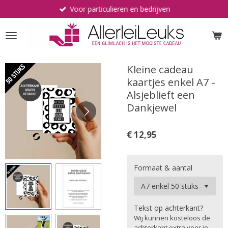
Voor particulieren en bedrijven
Ga
direct
naar
de
hoofdinhoud
Kleine cadeau
kaartjes enkel A7 -
Alsjeblieft een
Dankjewel
€ 12,95
Formaat & aantal
Tekst op achterkant?
Wij kunnen kosteloos de
achterkant extra voor je