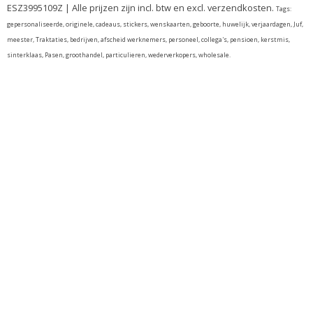
ESZ3995109Z | Alle prijzen zijn incl. btw en excl. verzendkosten.
Tags:
gepersonaliseerde, originele, cadeaus, stickers, wenskaarten, geboorte, huwelijk, verjaardagen, Juf,
meester, Traktaties, bedrijven, afscheid werknemers, personeel, collega's, pensioen, kerstmis,
sinterklaas, Pasen, groothandel, particulieren, wederverkopers, wholesale.