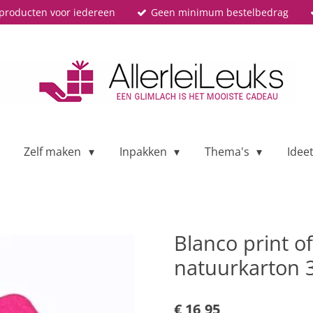
producten voor iedereen
Geen minimum bestelbedrag
Zelf maken
Inpakken
Thema's
Idee
Blanco print of
natuurkarton 
€ 16,95