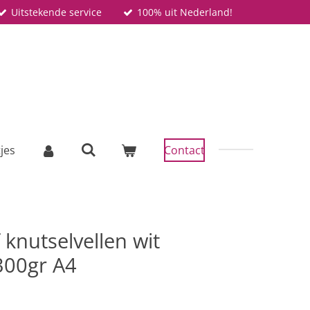
Uitstekende service
100% uit Nederland!
tjes
Contact
 knutselvellen wit
300gr A4