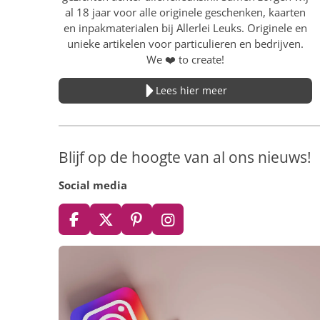
al 18 jaar voor alle originele geschenken, kaarten
en inpakmaterialen bij Allerlei Leuks. Originele en
unieke artikelen voor particulieren en bedrijven.
We
❤️
to create!
Lees hier meer
Blijf op de hoogte van al ons nieuws!
Social media
F
X
P
I
a
i
n
c
n
s
e
t
t
b
e
a
o
r
g
o
e
r