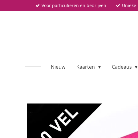
Voor particulieren en bedrijven
Unieke 
Ga
direct
naar
de
hoofdinhoud
Nieuw
Kaarten
Cadeaus