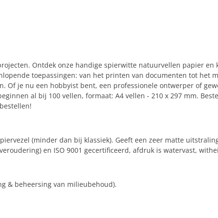
projecten. Ontdek onze handige spierwitte natuurvellen papier en k
enlopende toepassingen: van het printen van documenten tot het ma
 Of je nu een hobbyist bent, een professionele ontwerper of gew
ginnen al bij 100 vellen, formaat: A4 vellen - 210 x 297 mm. Bestel
bestellen!
iervezel (minder dan bij klassiek). Geeft een zeer matte uitstralin
eroudering) en ISO 9001 gecertificeerd, afdruk is watervast, withe
king & beheersing van milieubehoud).