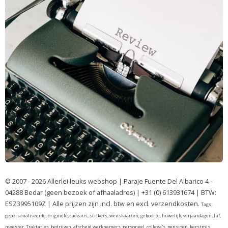
© 2007 - 2026 Allerlei leuks webshop | Paraje Fuente Del Albarico 4 -
04288 Bedar (geen bezoek of afhaaladres) | +31 (0) 613931674 | BTW:
ESZ3995109Z | Alle prijzen zijn incl. btw en excl. verzendkosten.
Tags:
gepersonaliseerde, originele, cadeaus, stickers, wenskaarten, geboorte, huwelijk, verjaardagen, Juf,
meester, Traktaties, bedrijven, afscheid werknemers, personeel, collega's, pensioen, kerstmis,