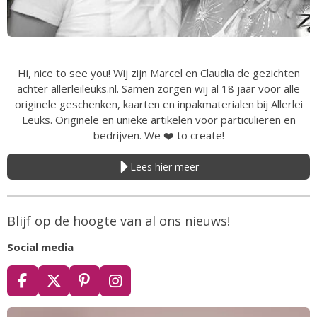
Hi, nice to see you! Wij zijn Marcel en Claudia de gezichten
achter allerleileuks.nl. Samen zorgen wij al 18 jaar voor alle
originele geschenken, kaarten en inpakmaterialen bij Allerlei
Leuks. Originele en unieke artikelen voor particulieren en
bedrijven. We
❤️
to create!
Lees hier meer
Blijf op de hoogte van al ons nieuws!
Social media
F
X
P
I
a
i
n
c
n
s