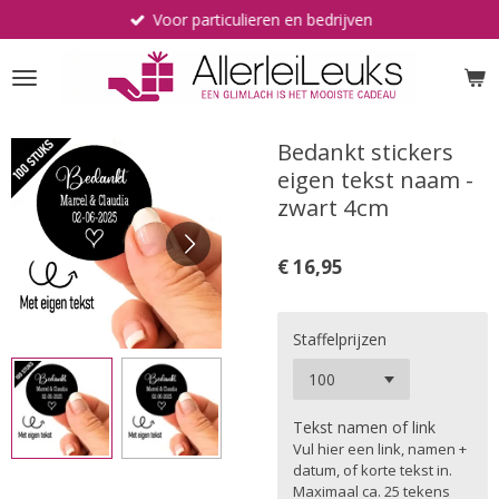
Voor particulieren en bedrijven
Ga
direct
naar
de
hoofdinhoud
Bedankt stickers
eigen tekst naam -
zwart 4cm
€ 16,95
Staffelprijzen
Tekst namen of link
Vul hier een link, namen +
datum, of korte tekst in.
Maximaal ca. 25 tekens