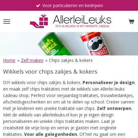
Voor particulieren en bedrijven
Ga
direct
naar
de
hoofdinhoud
Home
»
Zelf maken
»
Chips zakjes & kokers
Wikkels voor chips zakjes & kokers
DIY wikkels voor chips zakjes & kokers.
Personaliseer je design
en maak zelf chips traktaties met de wikkels van Allerlei leuks
cadeau shop. Perfect voor verjaardag traktaties, trouwbedankjes,
afscheidsgeschenken en om uit te delen op school. Creëer samen
met je kinderen een unieke traktatie van chips.
Zelf ontwerpen
.
Met de wikkels van allerleileuks.nl kun je je eigen design
personaliseren en unieke chips traktaties maken. Laat je
creativiteit de vrije loop en verras je gasten met originele
traktaties.
Voor alle gelegenheden.
Of het nu gaat om een